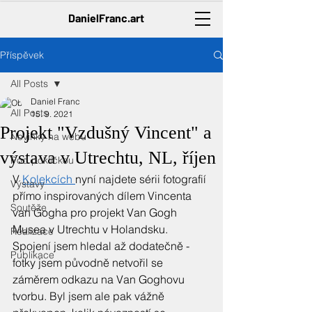
DanielFranc.art
Příspěvek
All Posts
Daniel Franc
All Posts
15. 9. 2021
Projekt "Vzdušný Vincent" a
Novinky na webu
výstava v Utrechtu, NL, říjen
Pod pokličkou
V 
Kolekcích 
nyní najdete sérii fotografií 
Výstavy
přímo inspirovaných dílem Vincenta 
Soutěže
van Gogha pro projekt Van Gogh 
Musea v Utrechtu v Holandsku. 
Realizace
Spojení jsem hledal až dodatečně - 
Publikace
fotky jsem původně netvořil se 
záměrem odkazu na Van Goghovu 
tvorbu. Byl jsem ale pak vážně 