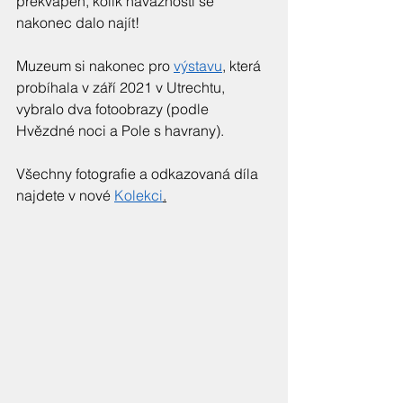
překvapen, kolik návazností se 
nakonec dalo najít! 
Muzeum si nakonec pro 
výstavu
, která 
probíhala v září 2021 v Utrechtu, 
vybralo dva fotoobrazy (podle 
Hvězdné noci a Pole s havrany). 
Všechny fotografie a odkazovaná díla 
najdete v nové 
Kolekci
.