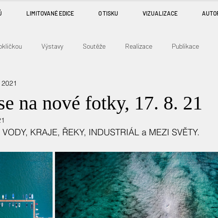
Ů
LIMITOVANÉ EDICE
O TISKU
VIZUALIZACE
AUTO
okličkou
Výstavy
Soutěže
Realizace
Publikace
. 2021
se na nové fotky, 17. 8. 21
21
ch VODY, KRAJE, ŘEKY, INDUSTRIÁL a MEZI SVĚTY. 