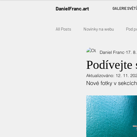
DanielFranc.art
GALERIE SVĚT
All Posts
Novinky na webu
Pod p
Daniel Franc
17. 8
Podívejte 
Aktualizováno:
12. 11. 20
Nové fotky v sekcí