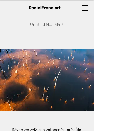
DanielFranc.art
Untitled No. 141401
Dávno zmizelý les v zatopené staré důlní