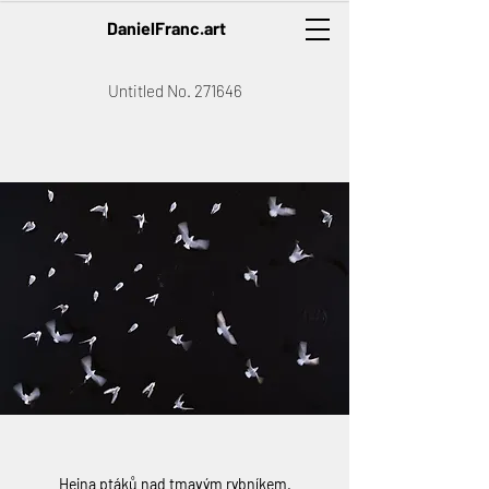
DanielFranc.art
Untitled No. 271646
Hejna ptáků nad tmavým rybníkem.