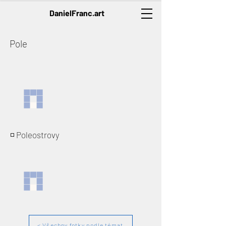
DanielFranc.art
Pole
◽️ Poleostrovy
< Všechny fotky podle témat