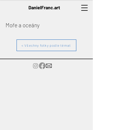
DanielFranc.art
Moře a oceány
< Všechny fotky podle témat