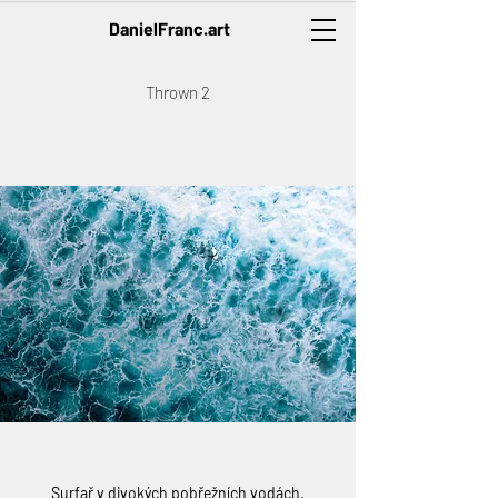
DanielFranc.art
Thrown 2
Surfař v divokých pobřežních vodách.