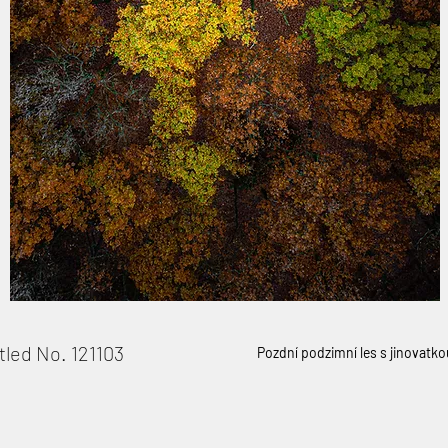
tled No. 121103
Pozdní podzimní les s jinovatko