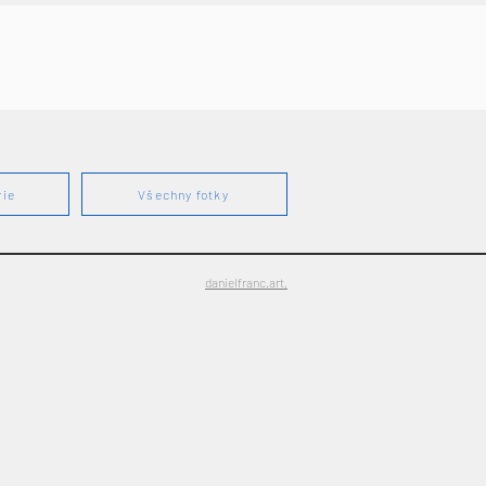
rie
Všechny fotky
danielfranc.art,