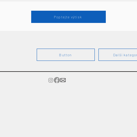
Poptejte výtisk
Button
Další katego