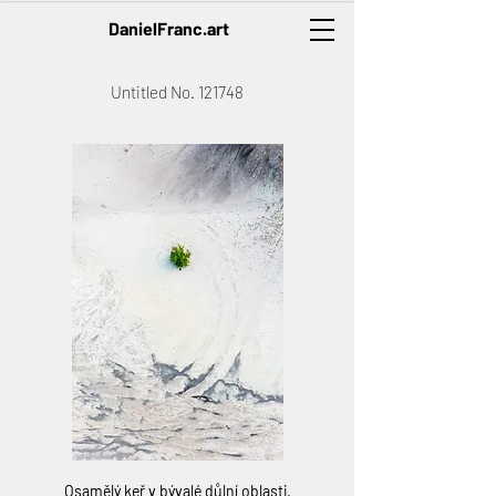
DanielFranc.art
Untitled No. 121748
Osamělý keř v bývalé důlní oblasti.