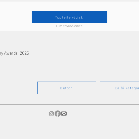
Poptejte výtisk
Limitovaná edice
hy Awards, 2025
Button
Další katego