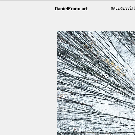
DanielFranc.art
GALERIE SVĚT