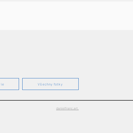
rie
Všechny fotky
danielfranc.art,