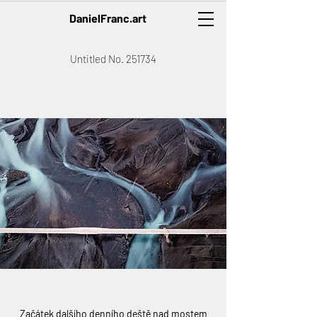
DanielFranc.art
Untitled No. 251734
Začátek dalšího denního deště nad mostem