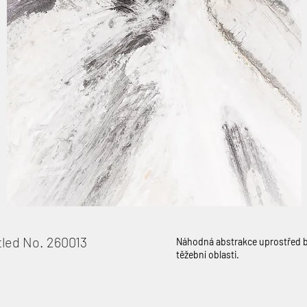
tled No. 260013
Náhodná abstrakce uprostřed b
těžební oblasti.