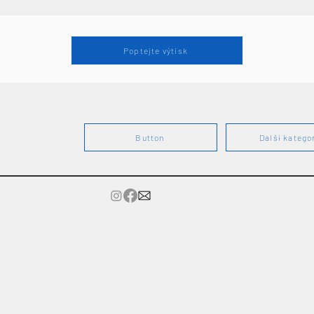
Poptejte výtisk
Button
Další katego