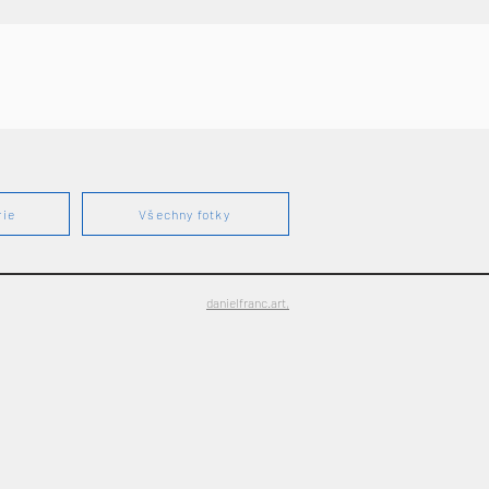
rie
Všechny fotky
danielfranc.art,