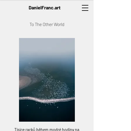
DanielFranc.art
To The Other World
Tisíce racků během modré hodiny na