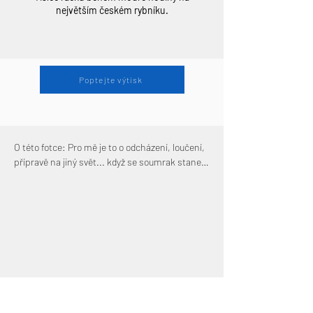
největším českém rybníku.
Poptejte výtisk
O této fotce: Pro mě je to o odcházení, loučení,
přípravě na jiný svět... když se soumrak stane
branou do noci s novými formami života. Také
abstrakce je mi připomínkou pomíjivé povahy
nálepek, které věcem dáváme... jako ptáci...
kteří v tomto místě mezi světlem a tmou
mohou nabývat mnoha různých tvarů a podob.
Ke vzniku fotky: Neuvěřitelně velké hejno racků
bělohlavých se shromažďovalo hned po západu
slunce. Video z této neuvěřitelné scény si
můžete prohlédnout zde: