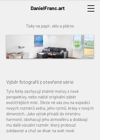
DanielFranc.art
Tisky na papír, sklo a plátno
Výběr fotografií z otevřené série
Tyto fotky zachycují známé motivy z nové
perspektivy, nebo nabízí originální záběr
exotičtějších míst. Skrze ně vás zvu na expedici
nových rozměrů světa, jeho rytmů, krásy v nových
dimenzích. Jako výtisk přináší do interiéru
harmonii, obohacují jeho atmosféru a dodávají
mu další vizuální rozměr, který probouzí
zvědavost a chuť se dívat na svět nově.