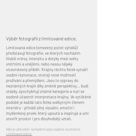
Výběr fotografií z limitované edice.
Limitovaná edice (omezený počet výtisků)
představují fotografie, ve kterých nacházím
hlubší vrstvy, intenzitu a dotyky mezi světy
vnitřními a vnějšími, nebo nesou nějaký
vícevrstevný příběh. Krajiny těchto fotek vytváří
osobní reznonace, otvírají nové možnosti
prožívání a přemýšlení. Jsou to výpravy do
neznámých krajin díky změně perspektivy... budí
otázky, zpochybňují známé kategorie a nutí se
osobně účastnit interpretace krajiny. Ve vytištěné
podobě je každá tato fotka svébytným členem
interiéru - přináší silný vizuální, emoční i
myšlenkový prvek, který upoutá a inspiruje a umí
otevřít prostor i pro dlouhodobý vztah.
Níže je užší výběr, kompletní sadu najdete na stránce
Limitované edice.